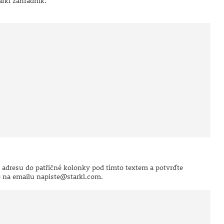
rkl zahradník.
u adresu do patřičné kolonky pod tímto textem a potvrďte
bo na emailu napiste@starkl.com.