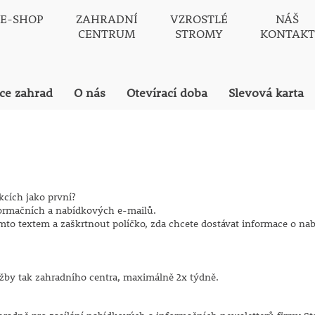
E-SHOP
ZAHRADNÍ
VZROSTLÉ
NÁŠ
CENTRUM
STROMY
KONTAKT
ace zahrad
O nás
Otevírací doba
Slevová karta
kcích jako první?
formačních a nabídkových e-mailů.
mto textem a zaškrtnout políčko, zda chcete dostávat informace o nab
lužby tak zahradního centra, maximálně 2x týdně.