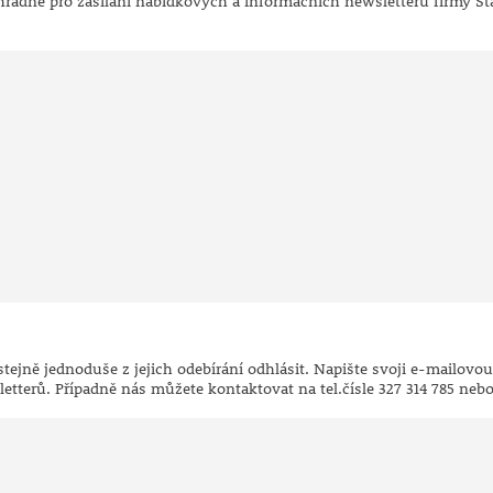
radně pro zasílání nabídkových a informačních newsletterů firmy Sta
tejně jednoduše z jejich odebírání odhlásit. Napište svoji e-mailovo
etterů. Případně nás můžete kontaktovat na tel.čísle 327 314 785 ne