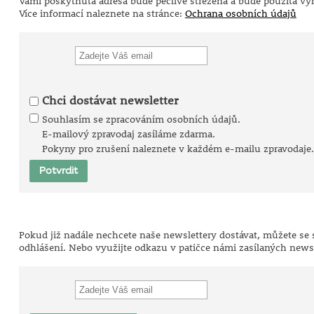
Vámi poskytnutá adresa bude pečlivě střežena a bude použita výh
Více informací naleznete na stránce:
Ochrana osobních údajů
Chci dostávat newsletter
Souhlasím se zpracováním osobních údajů.
E-mailový zpravodaj zasíláme zdarma.
Pokyny pro zrušení naleznete v každém e-mailu zpravodaje.
Pokud již nadále nechcete naše newslettery dostávat, můžete se s
odhlášení. Nebo využijte odkazu v patičce námi zasílaných newsl