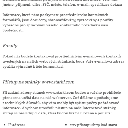
jméno, příjmení, ulice, PSČ, město, telefon, e-mail, specifikace dotazu
Informace, které nám poskytnete prostřednictvím kontaktních
formulářů, jsou doručeny, shromažďovány, zpracovány a použity
výhradně pro zpracování vašeho konkrétního požadavku naší
Společností.
Emaily
Pokud nás budete kontaktovat prostřednictvím e-mailových kontaktů
uvedených na našich webových stránkách, bude Vaše e-mailová adresa
využita výhradně k této komunikaci.
Přístup na stránky www.starkl.com
Při zadání adresy stránek www.starkl.com budou z vašeho prohlížeče
přenesena určitá data na náš web server. Což děláme a požadujeme
z technických důvodů, aby vám mohly být zpřístupněny požadované
informace. Abychom umožnili přístup na naše Internetové stránky,
sbírají se následující data, která budou krátce uložena a použita:
IP adresa:
stav přístupu/http kód stavu