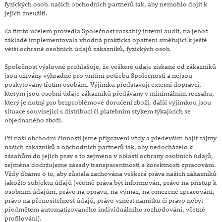
fyzických osob, našich obchodních partnerů tak, aby nemohlo dojít k
jejich zneužití.
Za tímto účelem provedla Společnost rozsáhlý interní audit, na jehož
základě implementovala vhodná praktická opatření směřující k ještě
větší ochraně osobních údajů zákazníků, fyzických osob.
Společnost výslovně prohlašuje, že veškeré údaje získané od zákazníků
jsou užívány výhradně pro vnitřní potřebu Společnosti a nejsou
poskytovány třetím osobám. Výjimku představují externí dopravci,
kterým jsou osobní údaje zákazníků předávány v minimálním rozsahu,
který je nutný pro bezproblémové doručení zboží, další výjimkou jsou
situace související s distribucí či platebním stykem týkajících se
objednaného zboží.
Při naší obchodní činnosti jsme připraveni vždy a především hájit zájmy
našich zákazníků a obchodních partnerů tak, aby nedocházelo k
zásahům do jejich práv a to zejména v oblasti ochrany osobních údajů,
zejména dodržujeme zásady transparentnosti a korektnosti zpracování.
Vždy dbáme o to, aby zůstala zachována veškerá práva našich zákazníků
jakožto subjektu údajů (včetně práva být informován, právo na přístup k
osobním údajům, právo na opravu, na výmaz, na omezené zpracování,
právo na přenositelnost údajů, právo vznést námitku či právo nebýt
předmětem automatizovaného individuálního rozhodování, včetně
profilování).