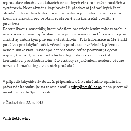
reprodukce obsahu v databázích nebo jiných elektronických nosičích a
systémech. Neoprávněné kopírování či předávání jednotlivých částí
obsahů nebo úplných stran není přípustné a je trestné. Pouze výroba
kopií a stahování pro osobní, soukromé a nekomerční použití je
povolena.
Komunikace a materiály, které odešlete prostřednictvím tohoto webu e-
mailem nebo jiným způsobem jsou považovány za nedůvěrné a nejsou
chráněny autorským právem a vlastnictvím. Tyto informace může Starkl
používat pro jakýkoli účel, včetně reprodukce, zveřejnění, přenosu
nebo publikování. Navíc společnost Starkl může používat jakýkoli
nápad, koncept, odbornost a technologii obsaženou v jakékoli
komunikaci prostřednictvím této stránky za jakýmkoli účelem, včetně
rozvoje či marketingu vlastních produktů.
V případě jakýchkoliv dotazů, připomínek či konkrétního uplatnění
práva nás kontaktujte na tomto emailu
gdpr@starkl.com
, nebo písemně
na adrese sídla Společnosti.
v Čáslavi dne 22. 5. 2018
Whistleblowing