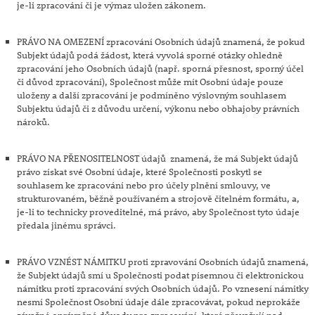
je-li zpracování či je výmaz uložen zákonem.
PRÁVO NA OMEZENÍ zpracování Osobních údajů znamená, že pokud
Subjekt údajů podá žádost, která vyvolá sporné otázky ohledně
zpracování jeho Osobních údajů (např. sporná přesnost, sporný účel
či důvod zpracování), Společnost může mít Osobní údaje pouze
uloženy a další zpracování je podmíněno výslovným souhlasem
Subjektu údajů či z důvodu určení, výkonu nebo obhajoby právních
nároků.
PRÁVO NA PŘENOSITELNOST údajů znamená, že má Subjekt údajů
právo získat své Osobní údaje, které Společnosti poskytl se
souhlasem ke zpracování nebo pro účely plnění smlouvy, ve
strukturovaném, běžně používaném a strojově čitelném formátu, a,
je-li to technicky proveditelné, má právo, aby Společnost tyto údaje
předala jinému správci.
PRÁVO VZNÉST NÁMITKU proti zpravování Osobních údajů znamená,
že Subjekt údajů smí u Společnosti podat písemnou či elektronickou
námitku proti zpracování svých Osobních údajů. Po vznesení námitky
nesmí Společnost Osobní údaje dále zpracovávat, pokud neprokáže
závažné oprávněné důvody pro zpracování, které převažují nad