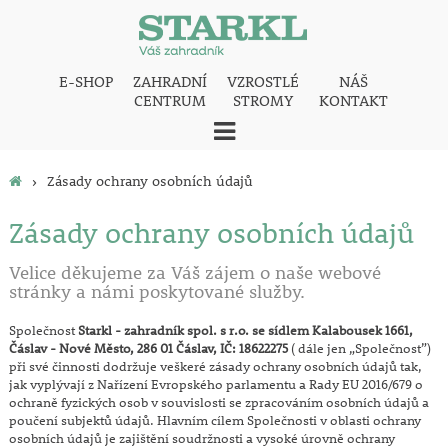
E-SHOP
ZAHRADNÍ
VZROSTLÉ
NÁŠ
CENTRUM
STROMY
KONTAKT
›
Zásady ochrany osobních údajů
Zásady ochrany osobních údajů
Velice děkujeme za Váš zájem o naše webové
stránky a námi poskytované služby.
Společnost
Starkl - zahradník spol. s r.o. se sídlem Kalabousek 1661,
Čáslav - Nové Město, 286 01 Čáslav, IČ: 18622275
( dále jen „Společnost”)
při své činnosti dodržuje veškeré zásady ochrany osobních údajů tak,
jak vyplývají z Nařízení Evropského parlamentu a Rady EU 2016/679 o
ochraně fyzických osob v souvislosti se zpracováním osobních údajů a
poučení subjektů údajů. Hlavním cílem Společnosti v oblasti ochrany
osobních údajů je zajištění soudržnosti a vysoké úrovně ochrany