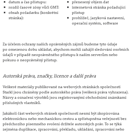
datum a čas přístupu:
přenesený objem dat
rozdíl časové zóny vůči GMT:
internetová stránka požadující
obsah požadavku (konkrétní
přístup
stránka):
prohlížeč, jazyková nastavení,
operační systém, software
Za účelem ochrany našich oprávněných zájmů budeme tyto údaje
po omezenou dobu ukládat, abychom mohli zahájit sledování osobních
údajů v případě neoprávněného přístupu k našim serverům nebo
pokusu o neoprávněný přístup.
Autorská práva, značky, licence a další práva
Veškeré materiály publikované na webových stránkách společnosti
Starkl jsou chráněny podle autorského práva (veškerá práva vyhrazena).
Názvy a označení výrobků jsou registrovanými obchodními známkami
příslušných vlastníků.
Jakákoli část webových stránek společnosti nesmí být zkopírována
elektronickou nebo mechanickou cestou a zpřístupněna veřejnosti bez
předchozího písemného svolení držitele autorských práv. To se týká
zejména duplikace, zpracování, překladu, ukládání, zpracování nebo