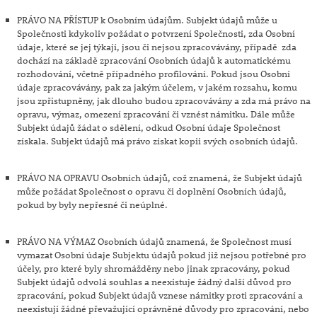
PRÁVO NA PŘÍSTUP k Osobním údajům. Subjekt údajů může u
Společnosti kdykoliv požádat o potvrzení Společnosti, zda Osobní
údaje, které se jej týkají, jsou či nejsou zpracovávány, případě zda
dochází na základě zpracování Osobních údajů k automatickému
rozhodování, včetně případného profilování. Pokud jsou Osobní
údaje zpracovávány, pak za jakým účelem, v jakém rozsahu, komu
jsou zpřístupněny, jak dlouho budou zpracovávány a zda má právo na
opravu, výmaz, omezení zpracování či vznést námitku. Dále může
Subjekt údajů žádat o sdělení, odkud Osobní údaje Společnost
získala. Subjekt údajů má právo získat kopii svých osobních údajů.
PRÁVO NA OPRAVU Osobních údajů, což znamená, že Subjekt údajů
může požádat Společnost o opravu či doplnění Osobních údajů,
pokud by byly nepřesné či neúplné.
PRÁVO NA VÝMAZ Osobních údajů znamená, že Společnost musí
vymazat Osobní údaje Subjektu údajů pokud již nejsou potřebné pro
účely, pro které byly shromážděny nebo jinak zpracovány, pokud
Subjekt údajů odvolá souhlas a neexistuje žádný další důvod pro
zpracování, pokud Subjekt údajů vznese námitky proti zpracování a
neexistují žádné převažující oprávněné důvody pro zpracování, nebo