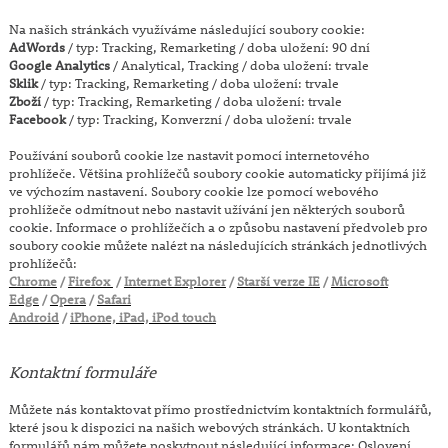
Na našich stránkách využíváme následující soubory cookie:
AdWords
/ typ: Tracking, Remarketing / doba uložení: 90 dní
Google Analytics
/ Analytical, Tracking / doba uložení: trvale
Sklik
/ typ: Tracking, Remarketing / doba uložení: trvale
Zboží
/ typ: Tracking, Remarketing / doba uložení: trvale
Facebook
/ typ: Tracking, Konverzní / doba uložení: trvale
Používání souborů cookie lze nastavit pomocí internetového
prohlížeče. Většina prohlížečů soubory cookie automaticky přijímá již
ve výchozím nastavení. Soubory cookie lze pomocí webového
prohlížeče odmítnout nebo nastavit užívání jen některých souborů
cookie. Informace o prohlížečích a o způsobu nastavení předvoleb pro
soubory cookie můžete nalézt na následujících stránkách jednotlivých
prohlížečů:
Chrome
/
Firefox
/
Internet Explorer
/
Starší verze IE
/
Microsoft
Edge
/
Opera
/
Safari
Android
/
iPhone, iPad, iPod touch
Kontaktní formuláře
Můžete nás kontaktovat přímo prostřednictvím kontaktních formulářů,
které jsou k dispozici na našich webových stránkách. U kontaktních
formulářů nám můžete poskytnout následující informace:
Oslovení,