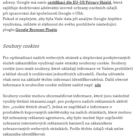
adresy. Google má navíc
certifikaci dle EU-US Privacy Shield
, která
zajišťuje dodržování adekvátní úrovně ochrany osobních údajů
při zpracování dat společností Google v USA.
Pokud si nepřejete, aby byla Vaše data při analýze Google Anylitcs
využívána, můžete si stáhnout do svého prohlížeče následující
plugin
Google Browser Plugin
Soubory cookies
Pro optimalizaci našich webových stránek a zlepšování poskytovaných
služeb zákazníkům využívají naše stránky souborxy cookie. Soubory
cookie jsou malé soubory, které ukládají informace ve Vašem prohlížeči
a běžně slouží k rozlišování jednotlivých uživatelů. Osoba uživatele
však není na základě těchto informací identifikovatelná. Další obecné
informace k souborům cookie můžete nalézt např.
zde
Soubory cookie mohou shromažďovat informace, které jsou následně
využity třetími stranami,např. pro podporu našich reklamních aktivit
(tzv. „cookie třetích stran“). Jedná se například o informace o
produktech kupovaných návštěvníky na našich stránkách, které mohou
být zobrazeny reklamní agenturou, aby bylo možné lépe uzpůsobit
zobrazení internetových reklamních bannerů na zákazníkem
zobrazovaných webových stránkách. Podle těchto údajů však nelze
zákazníka identifikovat.