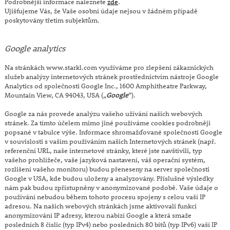
Podrobnější informace naleznete
zde
.
Ujišťujeme Vás, že Vaše osobní údaje nejsou v žádném případě
poskytovány třetím subjektům.
Google analytics
Na stránkách www.starkl.com využíváme pro zlepšení zákaznických
služeb analýzy internetových stránek prostřednictvím nástroje Google
Analytics od společnosti Google Inc., 1600 Amphitheatre Parkway,
Mountain View, CA 94043, USA („
Google
“).
Google za nás provede analýzu vašeho užívání našich webových
stránek. Za tímto účelem mimo jiné používáme cookies podrobněji
popsané v tabulce výše. Informace shromažďované společností Google
v souvislosti s vaším používáním našich Internetových stránek (např.
referenční URL, naše internetové stránky, které jste navštívili, typ
vašeho prohlížeče, vaše jazyková nastavení, váš operační systém,
rozlišení vašeho monitoru) budou přeneseny na server společnosti
Google v USA, kde budou uloženy a analyzovány. Příslušné výsledky
nám pak budou zpřístupněny v anonymizované podobě. Vaše údaje o
používání nebudou během tohoto procesu spojeny s celou vaší IP
adresou. Na našich webových stránkách jsme aktivovali funkci
anonymizování IP adresy, kterou nabízí Google a která smaže
posledních 8 číslic (typ IPv4) nebo posledních 80 bitů (typ IPv6) vaší IP