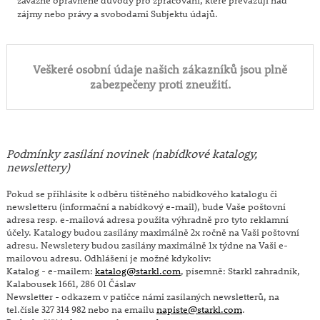
zájmy nebo právy a svobodami Subjektu údajů.
Veškeré osobní údaje našich zákazníků jsou plně
zabezpečeny proti zneužití.
Podmínky zasílání novinek (nabídkové katalogy,
newslettery)
Pokud se přihlásíte k odběru tištěného nabídkového katalogu či
newsletteru (informační a nabídkový e-mail), bude Vaše poštovní
adresa resp. e-mailová adresa použita výhradně pro tyto reklamní
účely. Katalogy budou zasílány maximálně 2x ročně na Vaši poštovní
adresu. Newsletery budou zasílány maximálně 1x týdne na Vaši e-
mailovou adresu. Odhlášení je možné kdykoliv:
Katalog - e-mailem:
katalog@starkl.com
, písemně: Starkl zahradník,
Kalabousek 1661, 286 01 Čáslav
Newsletter - odkazem v patičce námi zasílaných newsletterů, na
tel.čísle 327 314 982 nebo na emailu
napiste@starkl.com
.