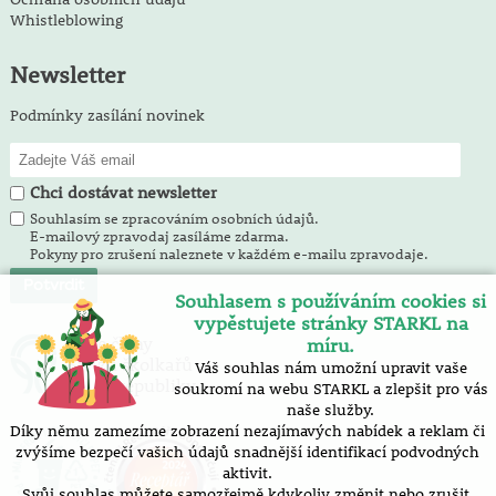
Whistleblowing
Newsletter
Podmínky zasílání novinek
Chci dostávat newsletter
Souhlasím se zpracováním osobních údajů.
E-mailový zpravodaj zasíláme zdarma.
Pokyny pro zrušení naleznete v každém e-mailu zpravodaje.
Souhlasem s používáním cookies si
vypěstujete stránky STARKL na
Jsme členy
míru.
Svazu školkařů
Váš souhlas nám umožní upravit vaše
České republiky
soukromí na webu STARKL a zlepšit pro vás
naše služby.
Díky němu zamezíme zobrazení nezajímavých nabídek a reklam či
zvýšíme bezpečí vašich údajů snadnější identifikací podvodných
aktivit.
Svůj souhlas můžete samozřejmě kdykoliv změnit nebo zrušit.