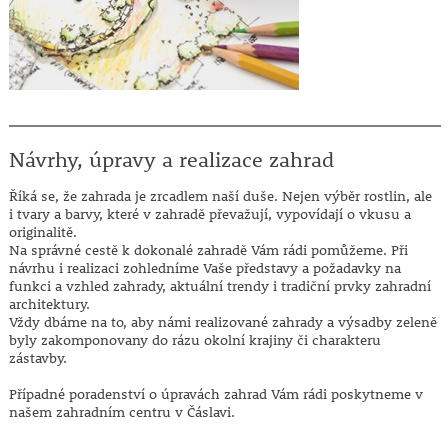
Návrhy, úpravy a realizace zahrad
Říká se, že zahrada je zrcadlem naší duše. Nejen výběr rostlin, ale
i tvary a barvy, které v zahradě převažují, vypovídají o vkusu a
originalitě.
Na správné cestě k dokonalé zahradě Vám rádi pomůžeme. Při
návrhu i realizaci zohledníme Vaše představy a požadavky na
funkci a vzhled zahrady, aktuální trendy i tradiční prvky zahradní
architektury.
Vždy dbáme na to, aby námi realizované zahrady a výsadby zeleně
byly zakomponovany do rázu okolní krajiny či charakteru
zástavby.
Případné poradenství o úpravách zahrad Vám rádi poskytneme v
našem zahradním centru v Čáslavi.