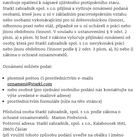
navrhuje opatření k nápravě zjištěného protiprávního stavu.
Starkl zahradník spol. s r.o. přijímá a vyřizuje oznámení podaná
osobami, které jsou u ní v základním pracovněprávním vztahu
nebo osobami vykonávajícími pro ni dobrovolnickou činnost,
odbornou praxi nebo stáž, případně se u ní ucházeli o práci nebo
jinou obdobnou činnost. V souladu s ustanoveními § 9 odst. 2
písm. a) a písm. b) bod 3 zákona vylučuje přijímání oznámení od
osoby, která pro Starkl zahradník spol. s r.o. nevykonává práci
nebo jinou obdobnou činnost podle § 2 odst. 3 písm. a), h) nebo i)
zákona o ochraně oznamovatelů.
Oznámení můžete podat:
písemně poštou či prostřednictvím e-mailu
oznameni@starkl.com
nebo osobně (pro sjednání osobního podání nás kontaktujte na
výše uvedené e-mailové adrese)
prostřednictvím formuláře (níže na této stránce)
Příslušná osoba Starkl zahradník, spol. s r.o. podle zákona o
ochraně oznamovatelů: Marion Probstová.
Poštovní adresa: Starkl zahradník, spol. s r.o., Kalabousek 1661,
28601 Čáslav
(při využití tohoto způsobu podání uveďte na obálku i jméno